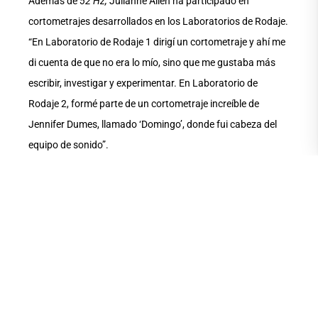
Además de
52 Hz,
Julianne Allen ha participado en
cortometrajes desarrollados en los Laboratorios de Rodaje.
“En Laboratorio de Rodaje 1 dirigí un cortometraje y ahí me
di cuenta de que no era lo mío, sino que me gustaba más
escribir, investigar y experimentar. En Laboratorio de
Rodaje 2, formé parte de un cortometraje increíble de
Jennifer Dumes, llamado ‘Domingo’, donde fui cabeza del
equipo de sonido”.
¿Qué viene después de
52 Hz
?
Espero seguir escribiendo
artículos de cine más que nada. La investigación en artes y
la escritura de ensayos académicos es lo que más me
gusta. Hasta ahora he publicado dos:
La ciénaga: sonido y
líquidos
para la revista
Casapaís
de Uruguay; y
La
autoetnografía y el cine-ensayo como experimentación
cinematográfica
para la revista
Inmóvil del Incine.
También,