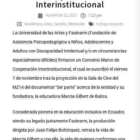
Interinstitucional
noviembre 12, 2025
7:22 pm
Académico
Artes
Gestión
Rectorado
trabajo conjunto
,
,
,
La Universidad de las Artes y Fasinarm (Fundación de
Asistencia Psicopedagógica a Niños, Adolescentes y
Adultos con Discapacidad Intelectual y/o en circunstancias
especialmente difíciles) firmaron un Convenio Marco de
Cooperación Interinstitucional, el cual se suscribió el viernes
7 de noviembre tras la proyección en la Sala de Cine del
MZ14 del documental “Ser parte” acerca de la entidad y su
fundadora, la educadora Marcia Gilbert de Babra.
Considerada pionera en la educación inclusiva en Ecuador,
siendo su legado justamente Fasinarm, la producción
dirigida por Juan Felipe Bohórquez, retrata la vida de
Marcia Gilbert y con ella, la vida de quienes conforman una