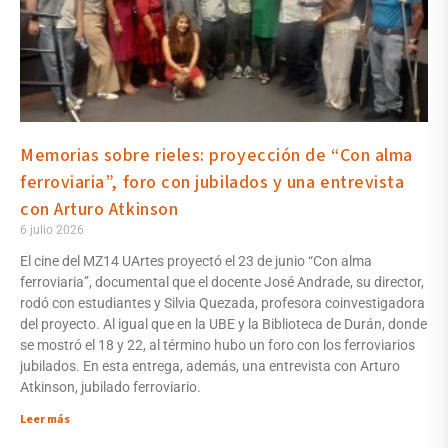
Memorias sobre rieles: proyección de “Con alma
ferroviaria”, foro con jubilados y una entrevista
con Arturo Atkinson
6 julio 2026
El cine del MZ14 UArtes proyectó el 23 de junio “Con alma
ferroviaria”, documental que el docente José Andrade, su director,
rodó con estudiantes y Silvia Quezada, profesora coinvestigadora
del proyecto. Al igual que en la UBE y la Biblioteca de Durán, donde
se mostró el 18 y 22, al término hubo un foro con los ferroviarios
jubilados. En esta entrega, además, una entrevista con Arturo
Atkinson, jubilado ferroviario.
Leer más