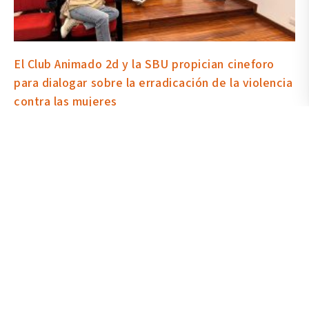
El Club Animado 2d y la SBU propician cineforo
para dialogar sobre la erradicación de la violencia
contra las mujeres
26 noviembre 2025
El 25 de noviembre se conmemora el Día Internacional para la
Erradicación de la Violencia contra las Mujeres y la UArtes recordó
la fecha con la proyección del corto animado “El sueño imposible”,
mismo propició un foro. La actividad la organizó la SBU en
colaboración con el Club de Animación 2d, representado por el
estudiante de Cine, Patricio Mosquera, quien también da detalles
de la agrupación, su programación y propósito.
Leer más