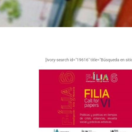
[ivory-search id="19616" title="Búsqueda en siti