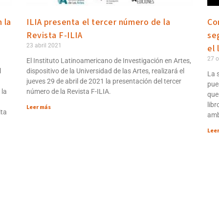
 la
ILIA presenta el tercer número de la
Co
Revista F-ILIA
se
23 abril 2021
el
27 o
El Instituto Latinoamericano de Investigación en Artes,
l
dispositivo de la Universidad de las Artes, realizará el
La 
jueves 29 de abril de 2021 la presentación del tercer
pue
 la
número de la Revista F-ILIA.
que
libr
Leer más
ita
amb
Lee