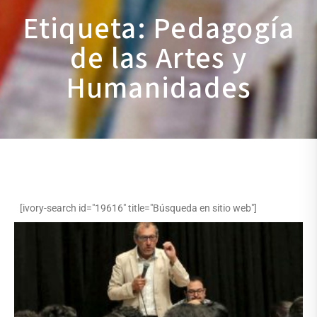
Etiqueta: Pedagogía
de las Artes y
Humanidades
[ivory-search id="19616" title="Búsqueda en sitio web"]