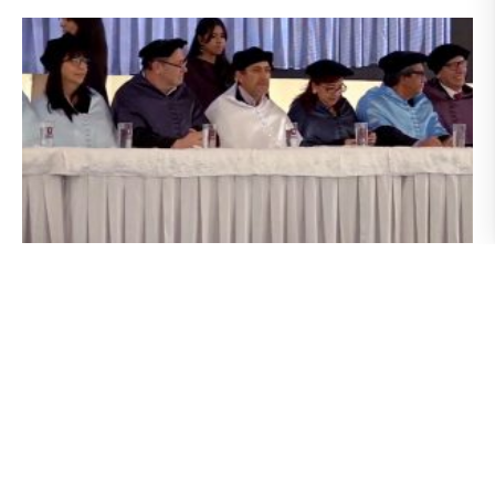
UArtes presente en la incorporación de 455
maestrantes de la UNAE
31 mayo 2019
La Universidad de las Artes, representada por su rector, Ramiro
Noriega, fue invitada por la Universidad Nacional de Educación
(UNAE) a la ceremonia de graduación de los 455 maestrantes de
la MaestrÍa en Educación que imparte la institución junto con la
Universitat de Barcelona (UB) y en convenio con el Ministerio de
Educación del Ecuador. La UArtes también estuvo presente