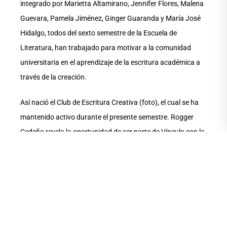
integrado por Marietta Altamirano, Jennifer Flores, Malena
Guevara, Pamela Jiménez, Ginger Guaranda y María José
Hidalgo, todos del sexto semestre de la Escuela de
Literatura, han trabajado para motivar a la comunidad
universitaria en el aprendizaje de la escritura académica a
través de la creación.
Así nació el Club de Escritura Creativa (foto), el cual se ha
mantenido activo durante el presente semestre. Rogger
Cedeño revela la oportunidad de ser parte de Vínculo con la
Comunidad y trabajar, en conjunto con el Ministerio de
Educación, una versión para profesores que desean
reforzar su formación en artes.
Texto: Kendra Lindao, estudiante del sexto semestre de la
Escuela de Literatura.