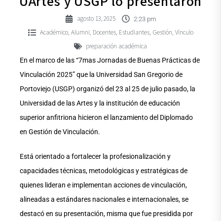
UArtes y USGP lo presentaron
agosto 13, 2025
2:23 pm
Académico
Alumni
Docentes
Estudiantes
Gestión
Vínculo
,
,
,
,
,
preparación académica
En el marco de las “7mas Jornadas de Buenas Prácticas de
Vinculación 2025” que la Universidad San Gregorio de
Portoviejo (USGP) organizó del 23 al 25 de julio pasado, la
Universidad de las Artes y la institución de educación
superior anfitriona hicieron el lanzamiento del Diplomado
en Gestión de Vinculación.
Está orientado a fortalecer la profesionalización y
capacidades técnicas, metodológicas y estratégicas de
quienes lideran e implementan acciones de vinculación,
alineadas a estándares nacionales e internacionales, se
destacó en su presentación, misma que fue presidida por