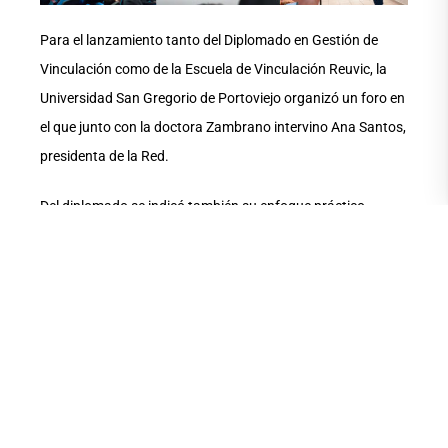
Para el lanzamiento tanto del Diplomado en Gestión de
Vinculación como de la Escuela de Vinculación Reuvic, la
Universidad San Gregorio de Portoviejo organizó un foro en
el que junto con la doctora Zambrano intervino Ana Santos,
presidenta de la Red.
Del diplomado se indicó también su enfoque práctico,
innovador y sostenible; la articulación de redes estratégicas
y proyectos de alto impacto para el desarrollo territorial; y
un diseño integral que combina teoría, práctica y
experiencias en territorio, con la finalidad de formar
profesionales capaces de planificar, ejecutar, evaluar y
proyectar programas y políticas de vinculación con la
sociedad.