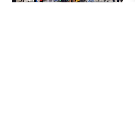
En Artes Musicales, el primer lugar fue para la Unidad
Educativa Liceo Cristiano de Guayaquil, representada por el
grupo conformado por Brianna Naomi Gálvez, Moisés
Aquiles Espinoza, Pablo Esteban Carrasco, Yahsua Misael
Ruiz y Abraham Eliezer Pontón. Quedaron en segundo
lugar Sofia Alejandra Parrales, Leonor Victoria Plaza, Lilia
Esther Conza, Bruno Andrés Mejía y Erika Monserrat Peña,