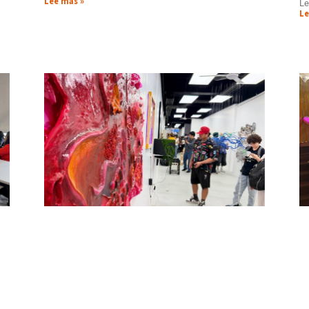
Lee más »
Le
Le
s
El arte visual se toma El Garaje con la
E
s
muestra colectiva “LOTE 305”, de los
I
”
estudiantes de “Procesos de creación II”
e
julio 14, 2026
ue
El arte con sus diferentes miradas y técnicas, sus
In
 es
historias y una creatividad que lleva a la experimentación
pr
ior
con “objetos intrusos/impostores” está presente en la
co