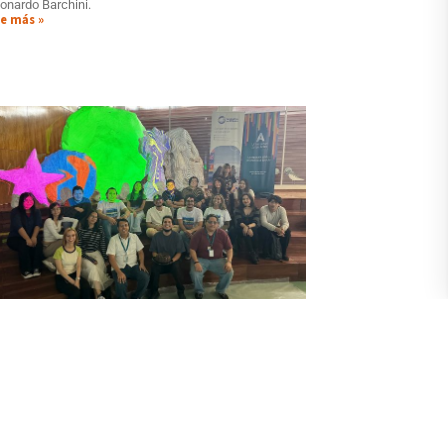
onardo Barchini.
e más »
studiantes que hicieron PPP en Museo
nteractivo Océano Vivo se sumergieron
n la experiencia y enfrentaron el reto
julio 14, 2026
tegraron los varios equipos de estudiantes en
ácticas preprofesionales que se conformaron para
nvertir en realidad del Museo Interactivo Océano Vivo,