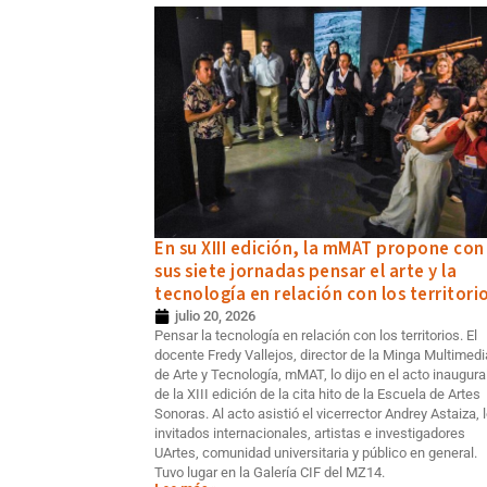
En su XIII edición, la mMAT propone con
sus siete jornadas pensar el arte y la
tecnología en relación con los territori
julio 20, 2026
Pensar la tecnología en relación con los territorios. El
docente Fredy Vallejos, director de la Minga Multimedi
de Arte y Tecnología, mMAT, lo dijo en el acto inaugura
de la XIII edición de la cita hito de la Escuela de Artes
Sonoras. Al acto asistió el vicerrector Andrey Astaiza, 
invitados internacionales, artistas e investigadores
UArtes, comunidad universitaria y público en general.
Tuvo lugar en la Galería CIF del MZ14.