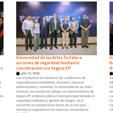
Universidad de las Artes fortalece
U
acciones de seguridad mediante
B
os
coordinación con Segura EP
d
julio 15, 2026
Con el propósito de fortalecer las condiciones de
Pa
a
seguridad para estudiantes, docentes, personal
ed
l
administrativo y visitantes, la Universidad de las Artes
in
mantuvo una reunión de trabajo con representantes de
en
los
Segura EP, empresa pública municipal especializada en
La
seguridad ciudadana y gestión de riesgos. En el
Fo
encuentro se establecieron líneas de acción para
Ca
reforzar la seguridad en los espacios universitarios.
ci