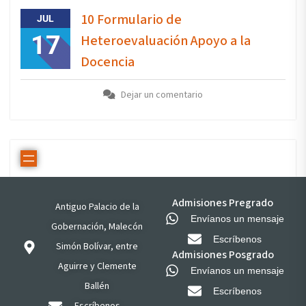
10 Formulario de
JUL
17
Heteroevaluación Apoyo a la
Docencia
Dejar un comentario
Admisiones Pregrado
Antiguo Palacio de la
Envíanos un mensaje
Gobernación, Malecón
Escríbenos
Simón Bolívar, entre
Admisiones Posgrado
Aguirre y Clemente
Envíanos un mensaje
Ballén
Escríbenos