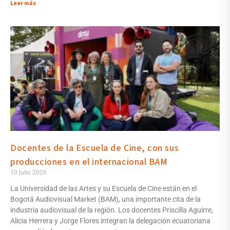
Leer más
Docentes de la Escuela de Cine, con sus
producciones en el internacional BAM
10 julio 2026
La Universidad de las Artes y su Escuela de Cine están en el
Bogotá Audiovisual Market (BAM), una importante cita de la
industria audiovisual de la región. Los docentes Priscilla Aguirre,
Alicia Herrera y Jorge Flores integran la delegación ecuatoriana