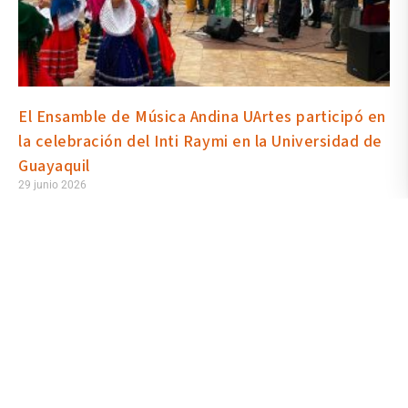
El Ensamble de Música Andina UArtes participó en
la celebración del Inti Raymi en la Universidad de
Guayaquil
29 junio 2026
En el marco de la conmemoración del Inti Raymi, el Ensamble de
Música Andina UArtes participó en la programación cultural del
Decanato de Vinculación con la Sociedad y Bienestar Universitario
del Vicerrectorado Académico de la Universidad de Guayaquil.
Dirigidos por el docente Luis Carlos Moreno, los estudiantes de la
Escuela de Artes Sonoras que lo integran recorrieron tradiciones
musicales de los Andes.
Leer más