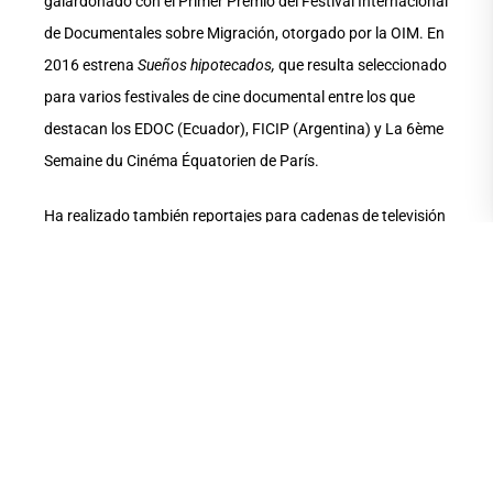
galardonado con el Primer Premio del Festival Internacional
de Documentales sobre Migración, otorgado por la OIM. En
2016 estrena
Sueños hipotecados,
que resulta seleccionado
para varios festivales de cine documental entre los que
destacan los EDOC (Ecuador), FICIP (Argentina) y La 6ème
Semaine du Cinéma Équatorien de París.
Ha realizado también reportajes para cadenas de televisión
europeas y presentó la muestra fotográfica
Rostros y
colores de las culturas andino-amazónicas
(2017), en
Valdivia, Chile. Como documentalista ha colaborado,
además, para el Centro de Estudios del Desarrollo Regional
y Políticas Públicas, Universidad de Los Lagos, Chile. En
2018 editó el libro
Primer borrador de guiones
cinematográficos ecuatorianos, La Tigra
, de UArtes
Ediciones.