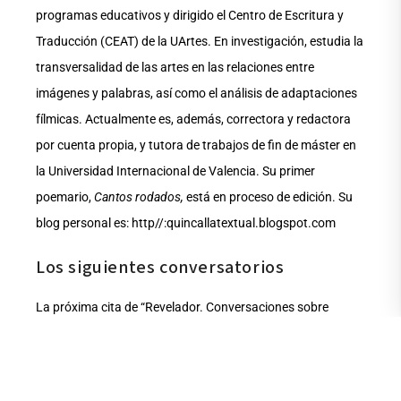
programas educativos y dirigido el Centro de Escritura y
Traducción (CEAT) de la UArtes. En investigación, estudia la
transversalidad de las artes en las relaciones entre
imágenes y palabras, así como el análisis de adaptaciones
fílmicas. Actualmente es, además, correctora y redactora
por cuenta propia, y tutora de trabajos de fin de máster en
la Universidad Internacional de Valencia. Su primer
poemario,
Cantos rodados,
está en proceso de edición. Su
blog personal es: http//:quincallatextual.blogspot.com
Los siguientes conversatorios
La próxima cita de “Revelador. Conversaciones sobre
fotografía” será el jueves 4 de febrero con la temática
“Investigación en Artes”, con la intervención de la docente
Luca Pagliari. El jueves 11 de febrero se hablará sobre la