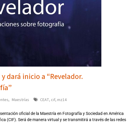
y dará inicio a “Revelador.
fía”
ntes
Maestrías
CEAT
cif
mz14
,
,
,
esentación oficial de la Maestría en Fotografía y Sociedad en América
ca (CIF). Será de manera virtual y se transmitirá a través de las redes