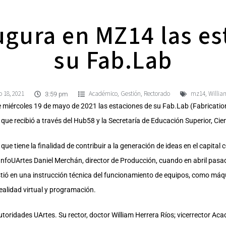
ugura en MZ14 las es
su Fab.Lab
 18, 2021
Académico
Gestión
Rectorado
mz14
Willia
,
,
,
3:59 pm
e miércoles 19 de mayo de 2021 las estaciones de su Fab.Lab (Fabricatio
ue recibió a través del Hub58 y la Secretaría de Educación Superior, Cie
ue tiene la finalidad de contribuir a la generación de ideas en el capital 
 InfoUArtes Daniel Merchán, director de Producción, cuando en abril pasad
istió en una instrucción técnica del funcionamiento de equipos, como má
ealidad virtual y programación.
utoridades UArtes. Su rector, doctor William Herrera Ríos; vicerrector Aca