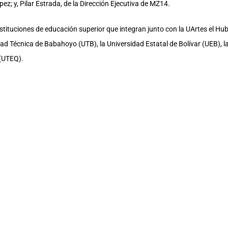
ez; y, Pilar Estrada, de la Dirección Ejecutiva de MZ14.
stituciones de educación superior que integran junto con la UArtes el Hu
ad Técnica de Babahoyo (UTB), la Universidad Estatal de Bolívar (UEB), l
 (UTEQ).
uro Toscanini; Walter Mera y Roberto García, de la Coordinación General 
os delegados universitarios del Hub58, entre ellos, Gerson Solág (UCSG),
 (UEB) y Byron Oviedo (UTEQ).
cuerdo de cooperación interinstitucional que la Senescyt mantiene con sei
producción del conocimiento, la creatividad y la innovación como parte de
 emprendimientos y la formación del talento humano.