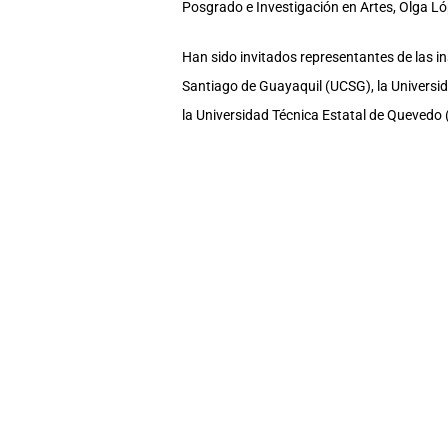
Posgrado e Investigación en Artes, Olga Lóp
Han sido invitados representantes de las in
Santiago de Guayaquil (UCSG), la Universid
la Universidad Técnica Estatal de Quevedo
Por la UCSG asistirán su rector, doctor Ma
Vallardo Villegas. Asistirán también algun
(UTB), Hevert Molero y Marcelo Vilcacundo
El Hub58 es una iniciativa que nace de un a
propósito de promover la investigación, la 
capacidades de la región, la mejora de los
COMPARTE ESTA NOTA