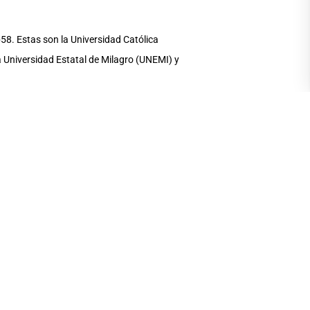
b58. Estas son la Universidad Católica
a Universidad Estatal de Milagro (UNEMI) y
Hub58. Por la Senescyt, Nicolás Malo y
 Andrés Zerega (UArtes), Ronny Onofre
s universidades de la zona 5 y 8, con el
 la búsqueda de potencializar las