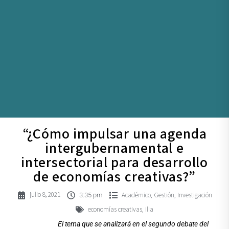
“¿Cómo impulsar una agenda
intergubernamental e
intersectorial para desarrollo
de economías creativas?”
julio 8, 2021
Académico
Gestión
Investigación
,
,
3:35 pm
economías creativas
ilia
,
El tema que se analizará en el segundo debate del