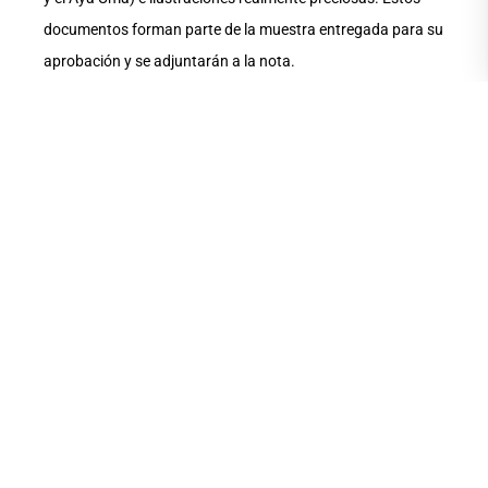
documentos forman parte de la muestra entregada para su
aprobación y se adjuntarán a la nota.
Shila Montesdeoca, por su parte, comentó: Estamos en la
incubadora de MZ14 trabajando en la economía creativa
del proyecto para encontrar una mejor estructura
organizacional. También queremos empezar a probar el
material en las comunidades no solo a través de las tablets,
sino con visitas in situ para conocerlas y evaluar el alcance
y los resultados de los prototipos que enviamos”.
Actualmente, UAProyectKids avanza a pasos agigantados
con respecto a la mejora del material disponible, contando
con los recursos de todas las carreras de la UArtes.
“Necesitamos replantearnos una colaboración dentro de la
UArtes con respecto a la enseñanza del inglés, porque