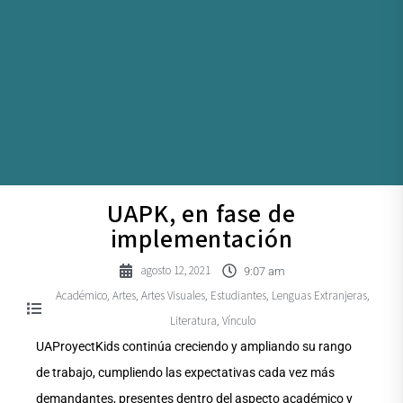
UAPK, en fase de
implementación
agosto 12, 2021
9:07 am
Académico
Artes
Artes Visuales
Estudiantes
Lenguas Extranjeras
,
,
,
,
,
Literatura
Vínculo
,
UAProyectKids continúa creciendo y ampliando su rango
de trabajo, cumpliendo las expectativas cada vez más
demandantes, presentes dentro del aspecto académico y