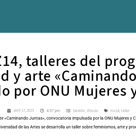
Z14, talleres del pro
ad y arte «Caminando
o por ONU Mujeres 
abril 17, 2023
Gestión
Vínculo
mz14
taller
,
,
4:57 pm
rte «Caminando Juntas», convocatoria impulsada por la ONU Mujeres y C
versidad de las Artes se desarrolla un taller sobre feminismos, arte y pro