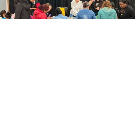
s las hacen directamente como Ciespal y el programa de movilidad y arte
los talleres se brinda asistencia psicosocial y se aborda el tema de los de
de Majaderas, con su proyecto Tela de Araña”, precisó y añadió que los t
 ejecución, tanto para la parte creativa como para la parte artística.