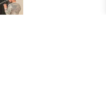
 «Caminando Juntas”, que trabaja con la
rechos culturales, gestión y producción. “En
alleres se desarrollan durante dos días por