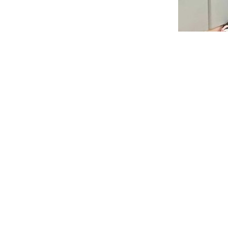
Agregó que una parte de las capacitacione
movilidad y a partir de las migraciones. En 
esta ocasión se fusionaron las compañeras 
ciudad, pero esta vez tendrán cuatro días de