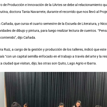
tro de Producción e Innovación de la UArtes se debe al relacionamiento q
cutiva, doctora Tania Navarrete, durante el recorrido que nos llevó al Pro
 Cañada, que cursa el cuarto semestre de la Escuela de Literatura, y Nico
actividades de dibujo y pintura, para luego realizar lectura de cuentos. “P
 contenido”, dijo Cañada.
a Ruiz, a cargo de la gestión y producción de los talleres, indicó que est
ís “con un capital semilla enfocado en el trabajo a través del arte y la re
a ciudad que visitan, dijo; las otras son Quito, Lago Agrio e Ibarra.