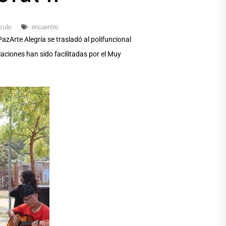
nculo
encuentro
 PazArte Alegría se trasladó al polifuncional
laciones han sido facilitadas por el Muy