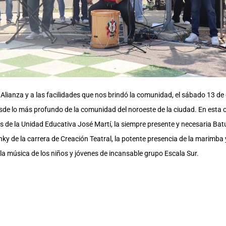
Alianza y a las facilidades que nos brindó la comunidad, el sábado 13 de
de lo más profundo de la comunidad del noroeste de la ciudad. En esta 
es de la Unidad Educativa José Martí, la siempre presente y necesaria Ba
y de la carrera de Creación Teatral, la potente presencia de la marimba 
la música de los niños y jóvenes de incansable grupo Escala Sur.
eño, a pesar del Sol y las incomodidades de una actividad al aire libre,
res del sector, pese a que en este espacio frecuentemente se realizan acti
a Artística-cultural PazArte Alegría, identificándola como una programac