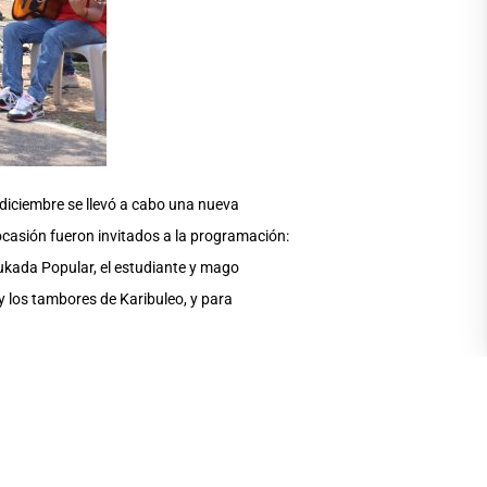
 diciembre se llevó a cabo una nueva
ocasión fueron invitados a la programación:
tukada Popular, el estudiante y mago
y los tambores de Karibuleo, y para
 la comunidad pudo deleitarse con cada una
vidades recreativas, expresaron su total
ión diferente y muy alegre.