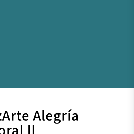
zArte Alegría
ral II