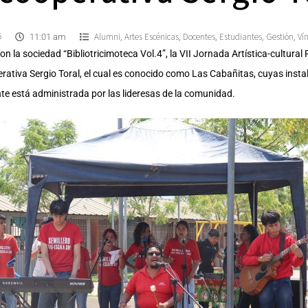
5
Alumni
Artes Escénicas
Docentes
Estudiantes
Gestión
Ví
,
,
,
,
,
11:01 am
on la sociedad “Bibliotricimoteca Vol.4”, la VII Jornada Artística-cultural
erativa Sergio Toral, el cual es conocido como Las Cabañitas, cuyas insta
nte está administrada por las lideresas de la comunidad.