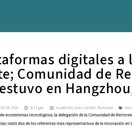
taformas digitales a 
nte; Comunidad de Re
estuvo en Hangzhou
bril 26, 2026
Académico
Artes
Gestión
Rectorado
encu
,
,
,
5:17 pm
 de ecosistemas tecnológicos, la delegación de la Comunidad de Rectore
emia) visitó dos de los referentes más representativos de la innovación en