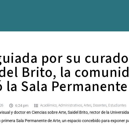
 guiada por su curado
idel Brito, la comuni
ó la Sala Permanente
026
Académico
Administrativos
Artes
Docentes
Estudiantes
,
,
,
,
6:24 pm
visual y doctor en Ciencias sobre Arte, Saidel Brito, rector de la Universi
 primera Sala Permanente de Arte, un espacio concebido para exponer par