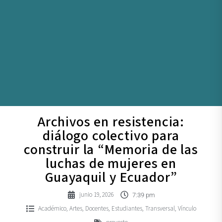
Archivos en resistencia:
diálogo colectivo para
construir la “Memoria de las
luchas de mujeres en
Guayaquil y Ecuador”
junio 19, 2026
7:39 pm
Académico
Artes
Docentes
Estudiantes
Transversal
Vínculo
,
,
,
,
,