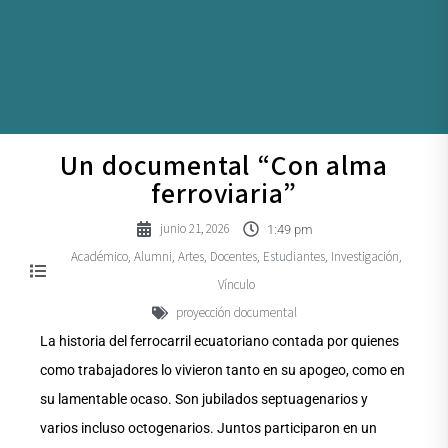
Un documental “Con alma
ferroviaria”
junio 21, 2026
1:49 pm
Académico
Alumni
Artes
Docentes
Estudiantes
Investigación
,
,
,
,
,
,
Vínculo
proyección documental
La historia del ferrocarril ecuatoriano contada por quienes
como trabajadores lo vivieron tanto en su apogeo, como en
su lamentable ocaso. Son jubilados septuagenarios y
varios incluso octogenarios. Juntos participaron en un