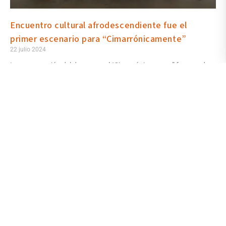
Encuentro cultural afrodescendiente fue el
primer escenario para “Cimarrónicamente”
22 julio 2024
La presentación del documental “Cimarrónicamente” fue una de
las actividades que se programaron para el “Encuentro cultural
afrodescendiente, voces de la memoria” que impulsado desde la
Secretaría de Bienestar Universitario se desarrolló los días 18 y 19
de julio en la Biblioteca de las Artes y el Pasaje Illingworth del
antiguo Palacio de la Gobernación, sede matriz de la Urtes. Previo
a la presentación, InfoUArtes dialogó con Ana Carrillo, su autora.
Leer más