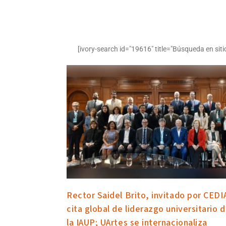
[ivory-search id="19616" title="Búsqueda en siti
Rector Saidel Brito, invitado por CEDI
cita global de liderazgo universitario 
la IAUP; UArtes se internacionaliza