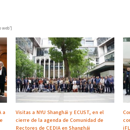
o web"]
A a
Visitas a NYU Shanghái y ECUST, en el
Co
de
cierre de la agenda de Comunidad de
co
Rectores de CEDIA en Shanghái
iF