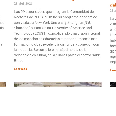
28 abril 2026
de
23 a
Las 29 autoridades que integran la Comunidad de
),
Rectores de CEDIA culminó su programa académico
La 
ico
con visitas a New York University Shanghái (NYU
vis
aís
Shanghai) y East China University of Science and
en 
Technology (ECUST), consolidando una visión integral
iFLY
de los modelos de educación superior que combinan
habl
al
formación global, excelencia científica y conexión con
bre
la industria. Se cumplió en el séptimo día de la
digi
delegación en China, de la cual es parte el doctor Saidel
repr
Brito.
Digi
Leer más
Lee