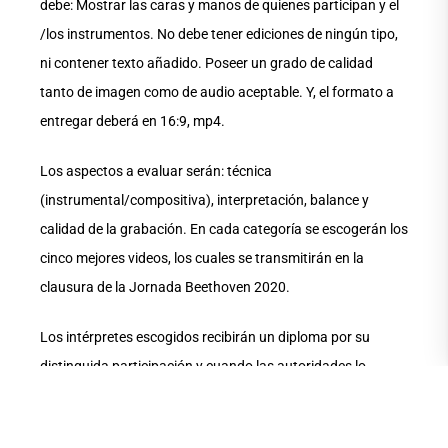
debe: Mostrar las caras y manos de quienes participan y el
/los instrumentos. No debe tener ediciones de ningún tipo,
ni contener texto añadido. Poseer un grado de calidad
tanto de imagen como de audio aceptable. Y, el formato a
entregar deberá en 16:9, mp4.
Los aspectos a evaluar serán: técnica
(instrumental/compositiva), interpretación, balance y
calidad de la grabación. En cada categoría se escogerán los
cinco mejores videos, los cuales se transmitirán en la
clausura de la Jornada Beethoven 2020.
Los intérpretes escogidos recibirán un diploma por su
distinguida participación y cuando las autoridades lo
permitan podrán acceder a una grabación profesional en la
Universidad de las Artes. Quienes apliquen recibirán en el