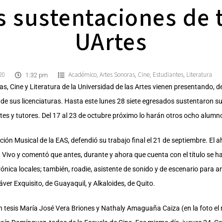
 sustentaciones de t
UArtes
20
Académico
Artes Sonoras
Cine
Estudiantes
Literatura
,
,
,
,
1:32 pm
as, Cine y Literatura de la Universidad de las Artes vienen presentando, 
 de sus licenciaturas. Hasta este lunes 28 siete egresados sustentaron su
es y tutores. Del 17 al 23 de octubre próximo lo harán otros ocho alumn
cción Musical de la EAS, defendió su trabajo final el 21 de septiembre. El
en Vivo y comentó que antes, durante y ahora que cuenta con el título s
ica locales; también, roadie, asistente de sonido y de escenario para art
r Exquisito, de Guayaquil, y Alkaloides, de Quito.
 tesis María José Vera Briones y Nathaly Amaguaña Caiza (en la foto el m