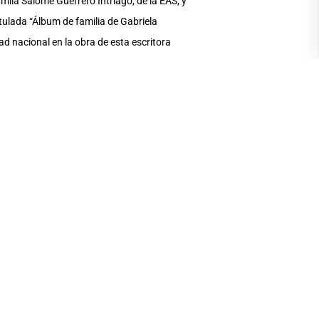
mila Salomé Guerrero Intriago, de la EAS, y
itulada “Álbum de familia de Gabriela
dad nacional en la obra de esta escritora
za Chávez, Alexander Orozco Reyna, Edison
os de la carrera de Producción Musical de