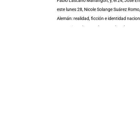
Fabio Lascano Manangon; y, el 24, José Efr
este lunes 28, Nicole Solange Suárez Romo, 
Alemán: realidad, ficción e identidad nacion
ecuatoriana, buscando entender cómo se co
Las defensas de octubre
Del 17 al 23 de octubre están programadas
Andrade Benavides, Leonel Plúas Mota, Fred
la Escuela de Artes Sonoras.
COMPARTE ESTA NOTA