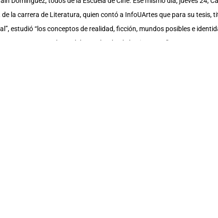
aín Domínguez, todos de la Escuela de Cine. Ese mismo día, jueves 24, Ca
de la carrera de Literatura, quien contó a InfoUArtes que para su tesis, t
al”, estudió “los conceptos de realidad, ficción, mundos posibles e identi
nstruyen estos relatos del Ecuador desde la Literatura”.
 las sustentaciones de tesis de Richard Ambuludi Briones, Cosme Bodni
dy Morán Rosales, Darwin Santillán Mantilla, Jonathan Díaz Vallejo. Tod