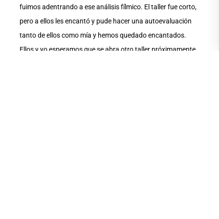
fuimos adentrando a ese análisis fílmico. El taller fue corto,
pero a ellos les encantó y pude hacer una autoevaluación
tanto de ellos como mía y hemos quedado encantados.
Ellos y yo esperamos que se abra otro taller próximamente
porque quiero regresar para hacerlo”.
Una vez que aprendieron a sacarle mayor provecho a la
fotografía y lograr que sea buena, Escala indica que les
enseñó ediciones y técnicas básicas, lo cual se vio luego
reflejado cuando al final mostraron sus imágenes y
hablaron de los planos y la parte narrativa de sus historias.
Uno de los participantes que no pudo estar mucho en el
taller por otras actividades que desarrollaba la sorprendió
al pedirle dar él el discurso de cierre. En ese final hicimos un
concurso de conocimientos, el análisis fílmico de un