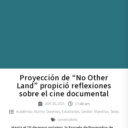
Proyección de “No Other
Land” propició reflexiones
sobre el cine documental
abril 28, 2025
11:49 am
Académico
Alumni
Docentes
Estudiantes
Gestión
Maestrías
Sedes
,
,
,
,
,
,
conversatorio
Hasta el 19 de mayo próximo, la Escuela de Posgrados de