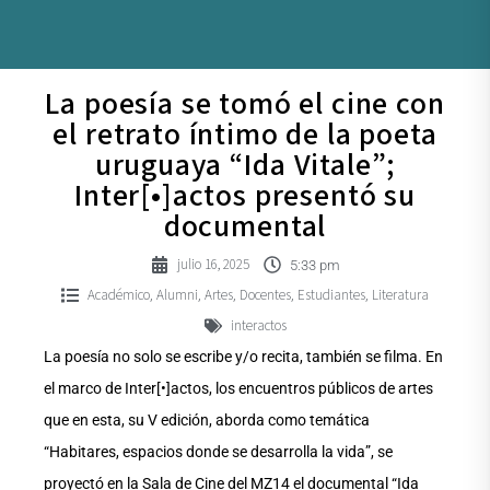
La poesía se tomó el cine con
el retrato íntimo de la poeta
uruguaya “Ida Vitale”;
Inter[•]actos presentó su
documental
julio 16, 2025
5:33 pm
Académico
Alumni
Artes
Docentes
Estudiantes
Literatura
,
,
,
,
,
interactos
La poesía no solo se escribe y/o recita, también se filma. En
el marco de Inter[•]actos, los encuentros públicos de artes
que en esta, su V edición, aborda como temática
“Habitares, espacios donde se desarrolla la vida”, se
proyectó en la Sala de Cine del MZ14 el documental “Ida