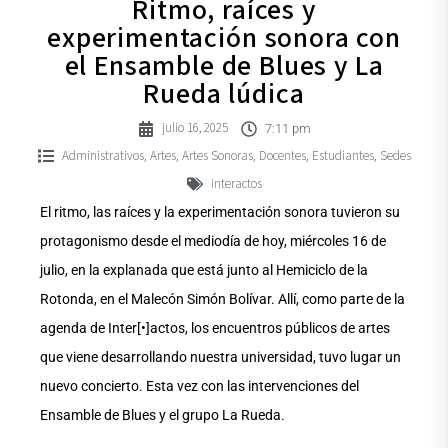
Ritmo, raíces y
experimentación sonora con
el Ensamble de Blues y La
Rueda lúdica
julio 16, 2025
7:11 pm
Administrativos
Artes
Artes Sonoras
Docentes
Estudiantes
Sedes
,
,
,
,
,
interactos
El ritmo, las raíces y la experimentación sonora tuvieron su
protagonismo desde el mediodía de hoy, miércoles 16 de
julio, en la explanada que está junto al Hemiciclo de la
Rotonda, en el Malecón Simón Bolívar. Allí, como parte de la
agenda de Inter[•]actos, los encuentros públicos de artes
que viene desarrollando nuestra universidad, tuvo lugar un
nuevo concierto. Esta vez con las intervenciones del
Ensamble de Blues y el grupo La Rueda.