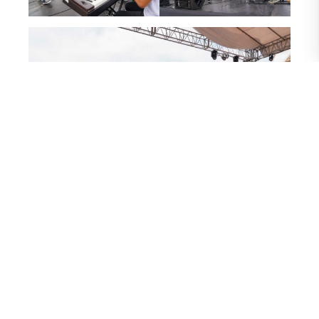
Texto: Eleinn Rivera Solís, estudiante de la Escuela de
Literatura.
COMPARTE ESTA
NOTA