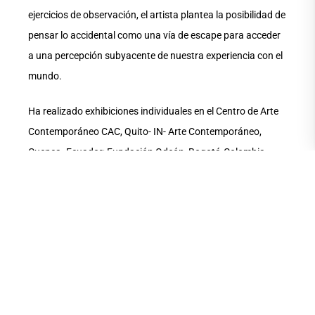
ejercicios de observación, el artista plantea la posibilidad de
pensar lo accidental como una vía de escape para acceder
a una percepción subyacente de nuestra experiencia con el
mundo.
Ha realizado exhibiciones individuales en el Centro de Arte
Contemporáneo CAC, Quito- IN- Arte Contemporáneo,
Cuenca- Ecuador; Fundación Odeón, Bogotá-Colombia,
Demolden Video Project, Santander- España. Ha
participado en numerosas muestras colectivas en lugares
como MAZ Zapopán, Jalisco- México, MAC, Santiago- Chile,
MARCO, Vigo- España, CIFO Art Space, Miami- E.U., Lugar a
Dudas, Cali- Colombia, Telefónica, Lima- Perú, La Casa
Encendida, Madrid- España, entre otros.
También ha representado al Ecuador en las siguientes