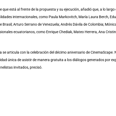
 que está al frente de la propuesta y su ejecución, añadió que, a lo largo 
lidades internacionales, como Paula Markovitch, María Laura Berch, Edua
e Brasil; Arturo Serrano de Venezuela; Andrés Dávila de Colombia; Mónic
esionales ecuatorianos, como Enrique Chediak, Mateo Herrera, Ana Cristi
ita se articula con la celebración del décimo aniversario de CinemaScape
nidad única de asistir de manera gratuita a los diálogos generados por ex
elistas invitados, precisó.
la cartelera de un nuevo ‘Diálogo AudioVisual’, el cual busca reconocer m
a cartelera del encuentro:
en torno a las “Coproducciones Internacionales” y tendrá como ponentes a
martes 2 de junio, en torno al “Vestuario” compartirán opiniones Lila Pena
 3 de junio, el tema será “Foquistas” y lo abordarán Analía Torres (Quito)