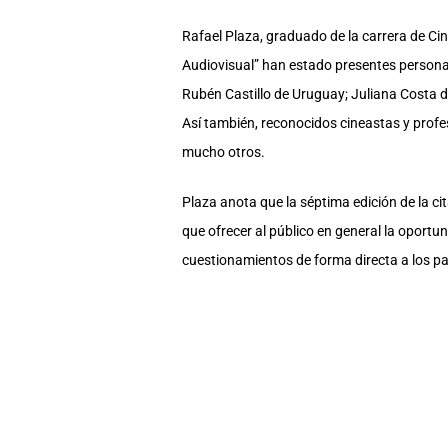
Rafael Plaza, graduado de la carrera de Cine
Audiovisual” han estado presentes persona
Rubén Castillo de Uruguay; Juliana Costa d
Así también, reconocidos cineastas y prof
mucho otros.
Plaza anota que la séptima edición de la c
que ofrecer al público en general la oportu
cuestionamientos de forma directa a los pan
“En este 2026, orgullosamente presentamos 
oficio cinematográfico”, dijo y compartió l
El primer diálogo, lunes 1 de junio, será 
Yépez, Jorge Flores y Priscilla Aguirre. El 
Carmen Dávila y Alicia Herrera. El miércoles