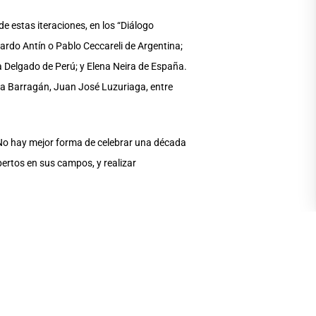
de estas iteraciones, en los “Diálogo
rdo Antín o Pablo Ceccareli de Argentina;
a Delgado de Perú; y Elena Neira de España.
na Barragán, Juan José Luzuriaga, entre
. No hay mejor forma de celebrar una década
pertos en sus campos, y realizar
ás especialidades técnicas y artísticas del
 Grace Serrano Carmona (Quito), Arturo
gos (Quito), Gabriela Fernández (México),
, Hernán Reinoso y Gabriela Portaluppi. El