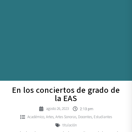
En los conciertos de grado de
la EAS
agosto 26, 2023
2:13 pm
Académico
Artes
Artes Sonoras
Docentes
Estudiantes
,
,
,
,
titulación