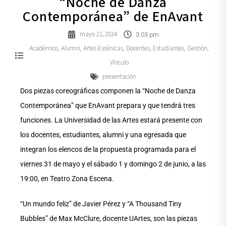
“Noche de Danza
Contemporánea” de EnAvant
mayo 21, 2024
3:03 pm
Académico
Alumni
Artes Escénicas
Docentes
Estudiantes
Gestión
,
,
,
,
,
,
Vínculo
presentación
Dos piezas coreográficas componen la “Noche de Danza
Contemporánea” que EnAvant prepara y que tendrá tres
funciones. La Universidad de las Artes estará presente con
los docentes, estudiantes, alumni y una egresada que
integran los elencos de la propuesta programada para el
viernes 31 de mayo y el sábado 1 y domingo 2 de junio, a las
19:00, en Teatro Zona Escena.
“Un mundo feliz” de Javier Pérez y “A Thousand Tiny
Bubbles” de Max McClure, docente UArtes, son las piezas