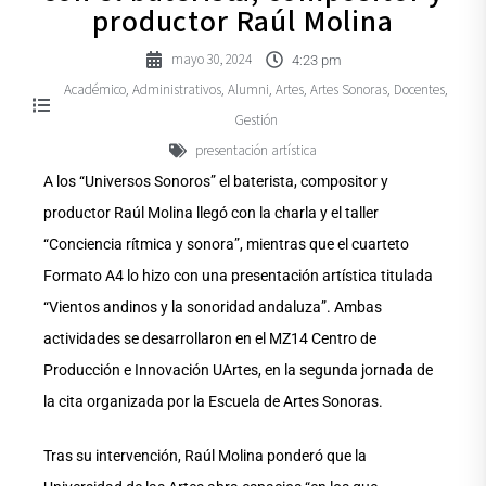
productor Raúl Molina
mayo 30, 2024
4:23 pm
Académico
Administrativos
Alumni
Artes
Artes Sonoras
Docentes
,
,
,
,
,
,
Gestión
presentación artística
A los “Universos Sonoros” el baterista, compositor y
productor Raúl Molina llegó con la charla y el taller
“Conciencia rítmica y sonora”, mientras que el cuarteto
Formato A4 lo hizo con una presentación artística titulada
“Vientos andinos y la sonoridad andaluza”. Ambas
actividades se desarrollaron en el MZ14 Centro de
Producción e Innovación UArtes, en la segunda jornada de
la cita organizada por la Escuela de Artes Sonoras.
Tras su intervención, Raúl Molina ponderó que la