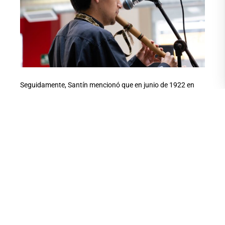
Seguidamente, Santín mencionó que en junio de 1922 en
Granada hubo un encuentro muy particular entre el
compositor Manuel de Falla, ya consagrado en ese
momento, y Federico García Lorca, quien tenía más o
menos 20 años. “Ambos convivieron en un ambiente en el
que coincidieron en había que rescatar la música autóctona
de su tiempo e inmiscuirla con el arte académico”.
El dramaturgo, poeta y prosista español recopiló varias
canciones flamencas y De Falla aprendió y sacó varias de