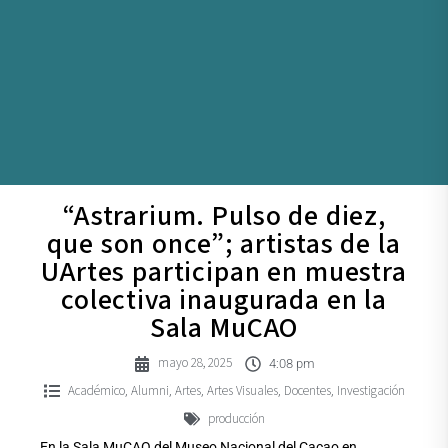
“Astrarium. Pulso de diez,
que son once”; artistas de la
UArtes participan en muestra
colectiva inaugurada en la
Sala MuCAO
mayo 28, 2025
4:08 pm
Académico
Alumni
Artes
Artes Visuales
Docentes
Investigación
,
,
,
,
,
producción
En la Sala MuCAO del Museo Nacional del Cacao en