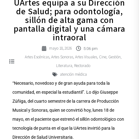
UArtes equipa a su Dirección
de Salud; para odontología,
sillón de alta gama con
pantalla digital y una cámara
intraoral
mayo 18, 2026
5:06 pm
Artes Escénicas
Artes Sonoras
Artes Visuales
Cine
Gestión
,
,
,
,
,
Literatura
Rectorado
,
atención médica
“Necesario, novedoso y de gran ayuda para toda la
comunidad, en especial la estudiantil”. Lo dijo Giuseppe
Zúñiga, del cuarto semestre de la carrera de Producción
Musical y Sonoras, quien se convirtió hoy, lunes 18 de
mayo, en el paciente que estrenó el sillón odontológico con
tecnología de punta en el que la UArtes invirtió para la
Dirección de Salud Universitaria.