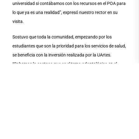
universidad si contábamos con los recursos en el POA para
lo que ya es una realidad”, expresó nuestro rector en su
visita.
Sostuvo que toda la comunidad, empezando por los
estudiantes que son la prioridad para los servicios de salud,
se beneficia con la inversión realizada por la UArtes.
“Sabemos lo costoso que es el tema odontológico en el
mercado, específicamente en Guayaquil, y será de mucho
impacto para ellos contar con la atención odontológica”.
Refirió que, de igual manera, los trabajadores y docentes de
la Universidad de las Artes recibirán el servicio
odontológico, “consolidándose más este espacio de salud
que es tan importante para nuestra institución”.