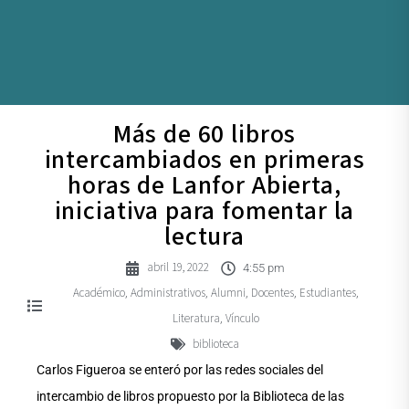
Más de 60 libros
intercambiados en primeras
horas de Lanfor Abierta,
iniciativa para fomentar la
lectura
abril 19, 2022
4:55 pm
Académico
Administrativos
Alumni
Docentes
Estudiantes
,
,
,
,
,
Literatura
Vínculo
,
biblioteca
Carlos Figueroa se enteró por las redes sociales del
intercambio de libros propuesto por la Biblioteca de las