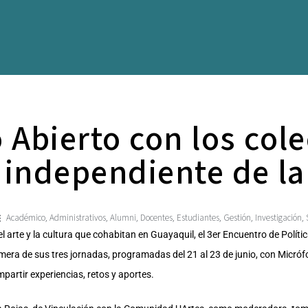
Abierto con los cole
 independiente de la
Académico
Administrativos
Alumni
Docentes
Estudiantes
Gestión
Investigación
,
,
,
,
,
,
,
l arte y la cultura que cohabitan en Guayaquil, el 3er Encuentro de Polít
rimera de sus tres jornadas, programadas del 21 al 23 de junio, con Micróf
partir experiencias, retos y aportes.