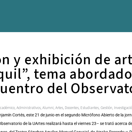
n y exhibición de art
uil”, tema abordado
uentro del Observat
cadémico
Administrativos
Alumni
Artes
Docentes
Estudiantes
Gestión
Investigaci
,
,
,
,
,
,
,
njamín Cortés, este 21 de junio en el segundo Micrófono Abierto de la jor
bservatorio de la UArtes realizará hasta el viernes 23– se trató acerca de