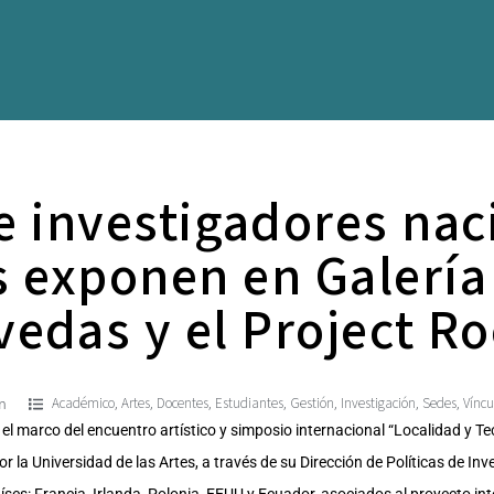
 e investigadores nac
 exponen en Galería 
vedas y el Project R
Académico
Artes
Docentes
Estudiantes
Gestión
Investigación
Sedes
Víncu
,
,
,
,
,
,
,
m
l marco del encuentro artístico y simposio internacional “Localidad y Tecn
 la Universidad de las Artes, a través de su Dirección de Políticas de Inv