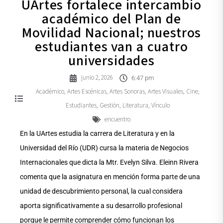
UArtes fortalece intercambio
académico del Plan de
Movilidad Nacional; nuestros
estudiantes van a cuatro
universidades
junio 2, 2026
6:47 pm
Académico
Artes Escénicas
Artes Sonoras
Artes Visuales
Cine
,
,
,
,
,
Estudiantes
Gestión
Literatura
Vínculo
,
,
,
encuentro
En la UArtes estudia la carrera de Literatura y en la
Universidad del Río (UDR) cursa la materia de Negocios
Internacionales que dicta la Mtr. Evelyn Silva. Eleinn Rivera
comenta que la asignatura en mención forma parte de una
unidad de descubrimiento personal, la cual considera
aporta significativamente a su desarrollo profesional
porque le permite comprender cómo funcionan los