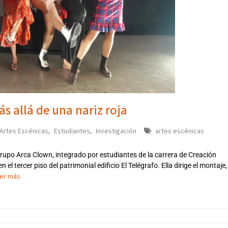
ás allá de una nariz roja
Artes Escénicas
Estudiantes
Investigación
artes escénicas
,
,
 grupo Arca Clown, integrado por estudiantes de la carrera de Creación
 el tercer piso del patrimonial edificio El Telégrafo. Ella dirige el montaje,
er más