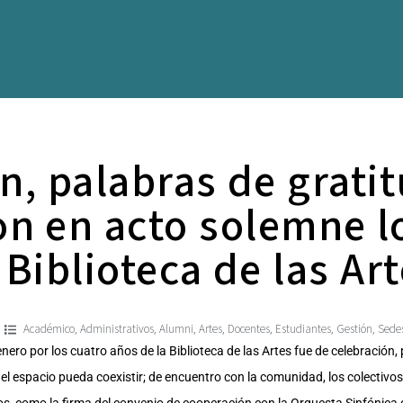
, palabras de grati
on en acto solemne l
 Biblioteca de las Ar
Académico
Administrativos
Alumni
Artes
Docentes
Estudiantes
Gestión
Sede
,
,
,
,
,
,
,
nero por los cuatro años de la Biblioteca de las Artes fue de celebració
l espacio pueda coexistir; de encuentro con la comunidad, los colectivos