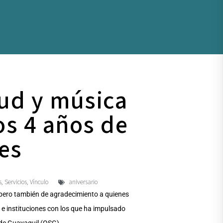
tud y música
os 4 años de
tes
s
Servicios
Vínculo
aniversario
,
,
n, pero también de agradecimiento a quienes
 e instituciones con los que ha impulsado