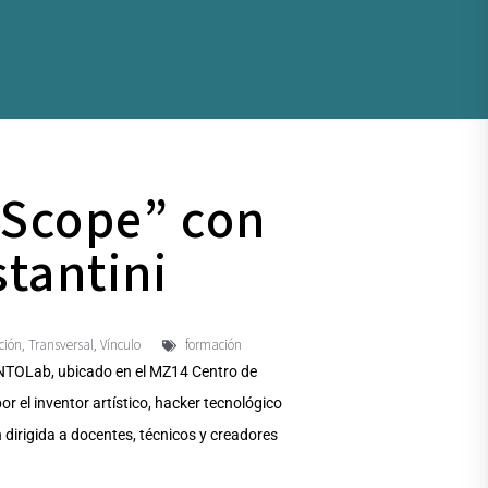
fScope” con
tantini
ción
Transversal
Vínculo
formación
,
,
CINTOLab, ubicado en el MZ14 Centro de
 el inventor artístico, hacker tecnológico
dirigida a docentes, técnicos y creadores