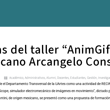
as del taller “AnimGi
icano Arcangelo Cons
Académico
Administrativos
Alumni
Docentes
Estudiantes
Gestión
Investiga
,
,
,
,
,
,
esde el Departamento Transversal de la UArtes como una actividad de RE
fScope, simulador electromecánico de imágenes en movimiento”, dictado por
ntini, de origen mexicano, se presentó como una propuesta de formación 