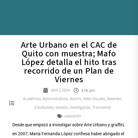
Arte Urbano en el CAC de
Quito con muestra; Mafo
López detalla el hito tras
recorrido de un Plan de
Viernes
abril 1, 2024
4:06 pm
Académico
Administrativos
Alumni
Artes Visuales
Docentes
,
,
,
,
,
Estudiantes
Gestión
Investigación
Transversal
,
,
,
exposición
Desde que empezó a investigar sobre Arte Urbano y graffiti,
en 2007, María Fernanda López confiesa haber abrigado el