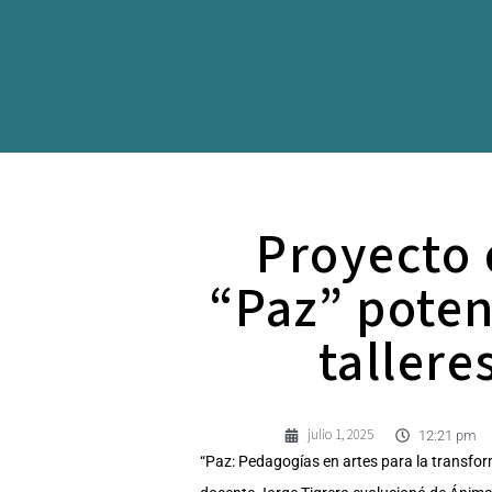
Proyecto 
“Paz” poten
tallere
julio 1, 2025
12:21 pm
“Paz: Pedagogías en artes para la transform