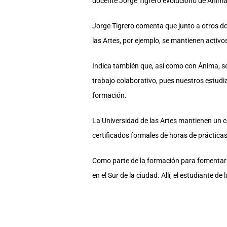
docente Jorge Tigrero evolucionó de Ánima, 
Jorge Tigrero comenta que junto a otros doc
las Artes, por ejemplo, se mantienen activos
Indica también que, así como con Ánima, s
trabajo colaborativo, pues nuestros estudia
formación.
La Universidad de las Artes mantienen un 
certificados formales de horas de prácticas
Como parte de la formación para fomentar la
en el Sur de la ciudad. Allí, el estudiante d
“Se han desarrollado algunas actividades,
sector, en diferentes espacios de Guayaquil,