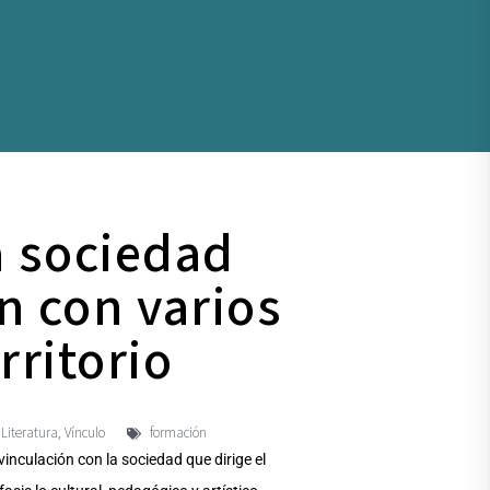
a sociedad
n con varios
rritorio
Literatura
Vínculo
formación
,
,
inculación con la sociedad que dirige el