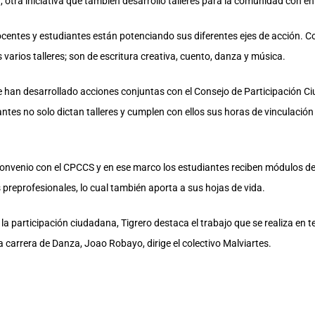
otra iniciativa que también desarrolló talleres para la comunidad con énfa
entes y estudiantes están potenciando sus diferentes ejes de acción. Con
 varios talleres; son de escritura creativa, cuento, danza y música.
e han desarrollado acciones conjuntas con el Consejo de Participación C
ntes no solo dictan talleres y cumplen con ellos sus horas de vinculación
convenio con el CPCCS y en ese marco los estudiantes reciben módulos de
 preprofesionales, lo cual también aporta a sus hojas de vida.
 participación ciudadana, Tigrero destaca el trabajo que se realiza en te
e la carrera de Danza, Joao Robayo, dirige el colectivo Malviartes.
 como presentaciones constantes de su agrupación dancística, conformad
 en eventos de la Prefectura del Guayas y de la Alcaldía”, manifiesta Tigr