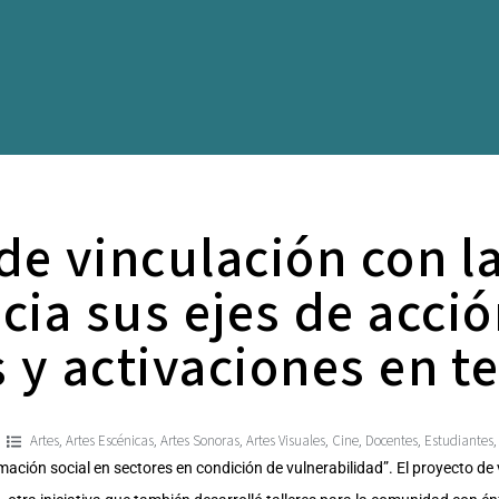
de vinculación con l
cia sus ejes de acció
s y activaciones en te
Artes
Artes Escénicas
Artes Sonoras
Artes Visuales
Cine
Docentes
Estudiantes
,
,
,
,
,
,
ación social en sectores en condición de vulnerabilidad”. El proyecto de v