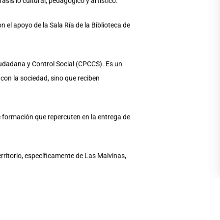
sis lo cultural, pedagógico y artístico.
 el apoyo de la Sala Ría de la Biblioteca de
iudadana y Control Social (CPCCS). Es un
 con la sociedad, sino que reciben
 formación que repercuten en la entrega de
rritorio, específicamente de Las Malvinas,
a por niños, niñas y adolescentes del
ero.