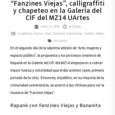
“Fanzines Viejas”, calligraffiti
y chapeteo en la Galería del
CIF del MZ14 UArtes
mayo 21, 2026
8:13 pm
Académico
Alumni
Artes
Docentes
Estudiantes
Gestión
Sedes
,
,
,
,
,
,
encuentro
En el segundo día de la séptima edición de “Arte, mujeres y
espacio público”, la propuesta y los procesos creativos de
Rapank en la Galería del CIF del MZ14 empezaron a cobrar
mayor fuerza y notoriedad que el día anterior (ayer, primera
jornada de la cita). Entonces, el público, en su mayoría de la
comunidad universitaria, se acercó a las Vitrinas para ver la
muestra de “Fanzine Viejas”.
Rapank con Fanzines Viejas y Bananita