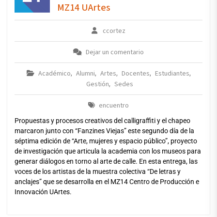
MZ14 UArtes
ccortez
Dejar un comentario
Académico
Alumni
Artes
Docentes
Estudiantes
,
,
,
,
,
Gestión
Sedes
,
encuentro
Propuestas y procesos creativos del calligraffiti y el chapeo
marcaron junto con “Fanzines Viejas” este segundo día de la
séptima edición de “Arte, mujeres y espacio público”, proyecto
de investigación que articula la academia con los museos para
generar diálogos en torno al arte de calle. En esta entrega, las
voces de los artistas de la muestra colectiva “De letras y
anclajes” que se desarrolla en el MZ14 Centro de Producción e
Innovación UArtes.