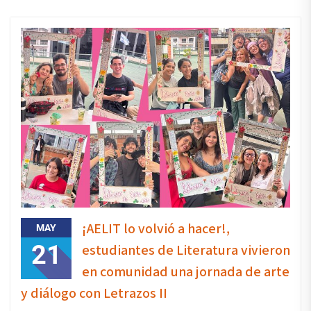
¡AELIT lo volvió a hacer!,
MAY
21
estudiantes de Literatura vivieron
en comunidad una jornada de arte
y diálogo con Letrazos II