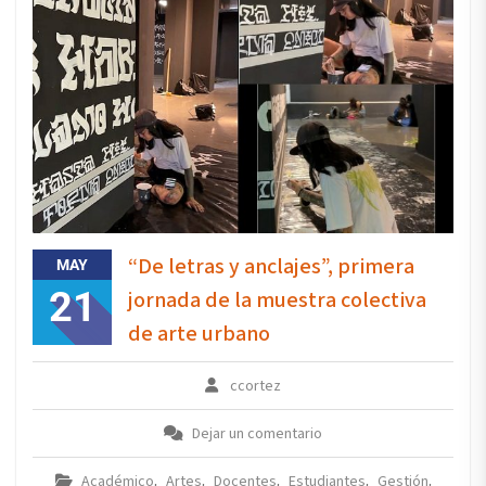
“De letras y anclajes”, primera
MAY
21
jornada de la muestra colectiva
de arte urbano
ccortez
Dejar un comentario
Académico
Artes
Docentes
Estudiantes
Gestión
,
,
,
,
,